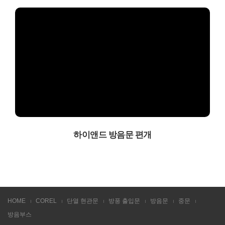
하이앤드 방음문 편개
HOME
COREL
단열 현관문
방풍 출입문
방음문
중문
방음부스