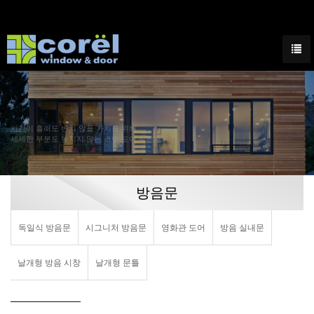
시간이 흘러도 변치 않을 가치를 위해
세세한 부분도 놓치지 않는 코렐 도어 & 윈도우
방음문
독일식 방음문
시그니처 방음문
영화관 도어
방음 실내문
날개형 방음 시창
날개형 문틀