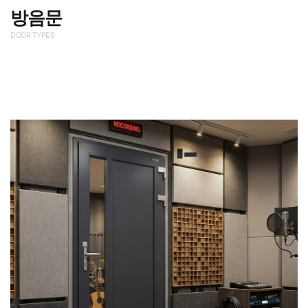
방음문
DOOR TYPES