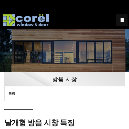
시간이 흘러도 변치 않을 가치를 위해
세세한 부분도 놓치지 않는 코렐 도어 & 윈도우
방음 시창
특징
날개형 방음 시창 특징