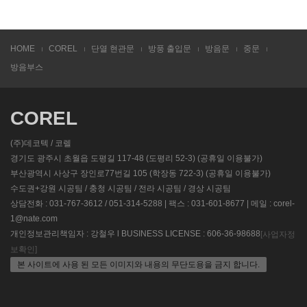
HOME
COREL
단열 현관문
방풍 출입문
방음문
중문
방음부스
COREL
(주)데코텍 / 코렐
경기도 광주시 초월읍 도평길 117-48 (도평리 52-3) (공휴일 이용불가)
부산광역시 사상구 장인로77번길 105 (학장동 722-3) (공휴일 이용불가)
수도권+강원 시공팀 / 충청 시공팀 / 전라 시공팀 / 경상 시공팀
상담전화 : 031-767-3612 / 051-314-5288 | 팩스 : 031-601-8677 | 메일 : corel-
1@nate.com
개인정보관리책임자 : 강철우 l BUSINESS LICENSE : 606-36-98688
[사업자정
보확인]
본 사이트에 사용 된 모든 이미지와 내용의 무단도용을 금지 합니다.