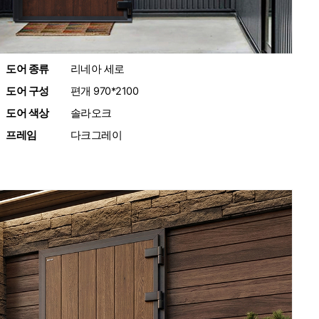
도어 종류
:
리네아 세로
도어 구성
:
편개 970*2100
도어 색상
:
솔라오크
프레임
:
다크그레이