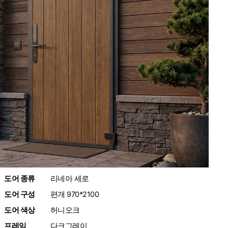
도어 종류
:
리네아 세로
도어 구성
:
편개 970*2100
도어 색상
:
허니오크
프레임
:
다크그레이