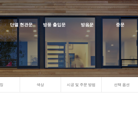
단열 현관문
방풍 출입문
방음문
중문
징
색상
시공 및 주문 방법
선택 옵션