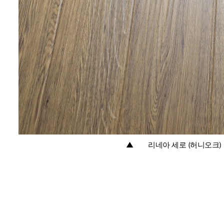
▲
:
리네아 세로 (허니오크)