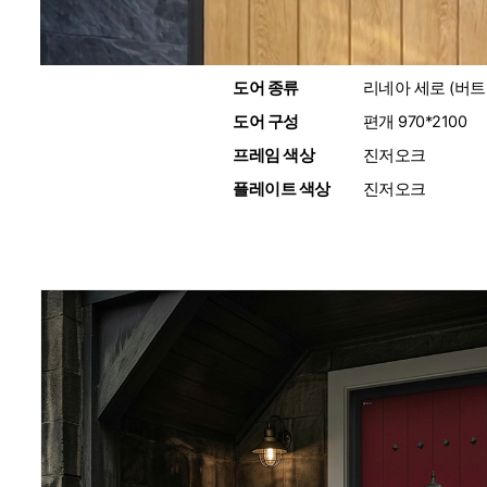
도어 종류
:
리네아 세로 (버트
도어 구성
:
편개 970*2100
프레임 색상
:
진저오크
플레이트 색상
:
진저오크