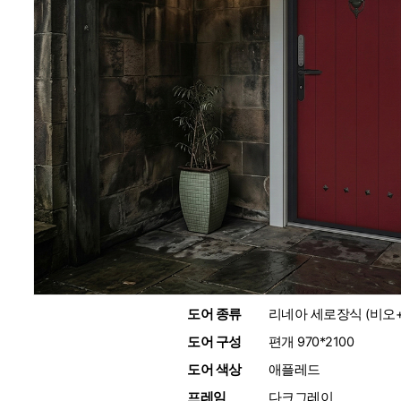
도어 종류
:
리네아 세로장식 (비오
도어 구성
:
편개 970*2100
도어 색상
:
애플레드
프레임
:
다크그레이