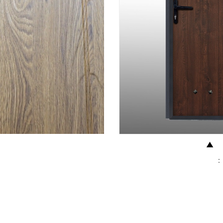
▲
:
: